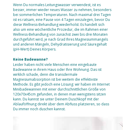
Wenn Du normales Leitungswasser verwendest, ist es
besser, immer wieder neues Wasser zu nehmen, besonders
bei sommerlichen Temperaturen. Nach maximal drei Tagen
ist es ratsam, eine Pause von 4 Tagen einzulegen, bevor Du
diese Wellness-Behandlung wiederholst: Es handelt sich
also um eine wöchentliche Prozedur, die im Rahmen einer
Wellness-Behandlung von zunächst zwei bis drei Monaten
durchgeführt wird, je nach Grad Ihres Magnesiummangels
und anderen Mängeln, Dehydratisierung und Säuregehalt
(pH-Wert) Deines Körpers.
Keine Badewanne?
Leider haben nicht viele Menschen eine eingebaute
Badewanne in ihrem Haus oder Ihre Wohnung. Das ist
wirklich schade, denn die transdermale
Magnesiumabsorption ist bei weitem die effektivste
Methode. Es gibt jedoch eine Lösung: wir haben im Internet
Minibadewannen mit einer durchschnittlichen Größe von
120x70x45cm gefunden, in denen man wenigstens sitzen
kann. Du kannst sie unter Deinem Duschkopf mit der
Ablauföffnung direkt über dem Abfluss platzieren, so dass
Du immer noch duschen kannst.