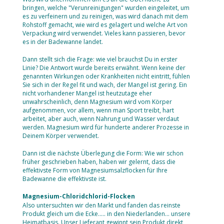
bringen, welche "Verunreinigungen" wurden eingeleitet, um
es zu verfeinern und zu reinigen, was wird danach mit dem
Rohstoff gemacht, wie wird es gelagert und welche Art von
Verpackung wird verwendet. Vieles kann passieren, bevor
es in der Badewanne landet.
Dann stellt sich die Frage: wie viel brauchst Du in erster
Linie? Die Antwort wurde bereits erwähnt. Wenn keine der
genannten Wirkungen oder Krankheiten nicht eintritt, fühlen
Sie sich in der Regel fit und wach, der Mangel ist gering. Ein
nicht vorhandener Mangel ist heutzutage eher
unwahrscheinlich, denn Magnesium wird vom Körper
aufgenommen, vor allem, wenn man Sport treibt, hart
arbeitet, aber auch, wenn Nahrung und Wasser verdaut
werden. Magnesium wird für hunderte anderer Prozesse in
Deinem Körper verwendet.
Dann ist die nächste Überlegung die Form: Wie wir schon
früher geschrieben haben, haben wir gelernt, dass die
effektivste Form von Magnesiumsalzflocken für Ihre
Badewanne die effektivste ist.
Magnesium-Chloridchlorid-Flocken
Also untersuchten wir den Markt und fanden das reinste
Produkt gleich um die Ecke..... in den Niederlanden... unsere
Heimatbasis. Unser Lieferant gewinnt sein Produkt direkt