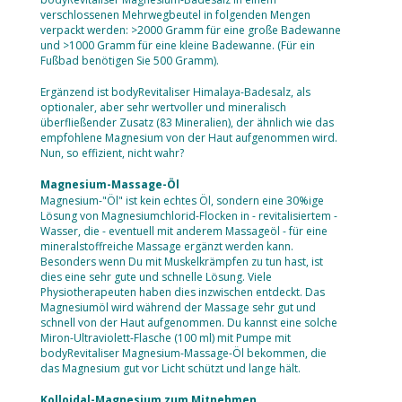
verschlossenen Mehrwegbeutel in folgenden Mengen
verpackt werden: >2000 Gramm für eine große Badewanne
und >1000 Gramm für eine kleine Badewanne. (Für ein
Fußbad benötigen Sie 500 Gramm).
Ergänzend ist bodyRevitaliser Himalaya-Badesalz, als
optionaler, aber sehr wertvoller und mineralisch
überfließender Zusatz (83 Mineralien), der ähnlich wie das
empfohlene Magnesium von der Haut aufgenommen wird.
Nun, so effizient, nicht wahr?
Magnesium-Massage-Öl
Magnesium-"Öl" ist kein echtes Öl, sondern eine 30%ige
Lösung von Magnesiumchlorid-Flocken in - revitalisiertem -
Wasser, die - eventuell mit anderem Massageöl - für eine
mineralstoffreiche Massage ergänzt werden kann.
Besonders wenn Du mit Muskelkrämpfen zu tun hast, ist
dies eine sehr gute und schnelle Lösung. Viele
Physiotherapeuten haben dies inzwischen entdeckt. Das
Magnesiumöl wird während der Massage sehr gut und
schnell von der Haut aufgenommen. Du kannst eine solche
Miron-Ultraviolett-Flasche (100 ml) mit Pumpe mit
bodyRevitaliser Magnesium-Massage-Öl bekommen, die
das Magnesium gut vor Licht schützt und lange hält.
Kolloidal-Magnesium zum Mitnehmen