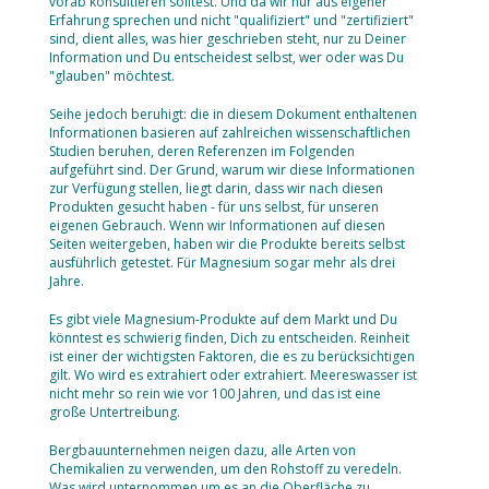
vorab konsultieren solltest. Und da wir nur aus eigener
Erfahrung sprechen und nicht "qualifiziert" und "zertifiziert"
sind, dient alles, was hier geschrieben steht, nur zu Deiner
Information und Du entscheidest selbst, wer oder was Du
"glauben" möchtest.
Seihe jedoch beruhigt: die in diesem Dokument enthaltenen
Informationen basieren auf zahlreichen wissenschaftlichen
Studien beruhen, deren Referenzen im Folgenden
aufgeführt sind. Der Grund, warum wir diese Informationen
zur Verfügung stellen, liegt darin, dass wir nach diesen
Produkten gesucht haben - für uns selbst, für unseren
eigenen Gebrauch. Wenn wir Informationen auf diesen
Seiten weitergeben, haben wir die Produkte bereits selbst
ausführlich getestet. Für Magnesium sogar mehr als drei
Jahre.
Es gibt viele Magnesium-Produkte auf dem Markt und Du
könntest es schwierig finden, Dich zu entscheiden. Reinheit
ist einer der wichtigsten Faktoren, die es zu berücksichtigen
gilt. Wo wird es extrahiert oder extrahiert. Meereswasser ist
nicht mehr so rein wie vor 100 Jahren, und das ist eine
große Untertreibung.
Bergbauunternehmen neigen dazu, alle Arten von
Chemikalien zu verwenden, um den Rohstoff zu veredeln.
Was wird unternommen um es an die Oberfläche zu