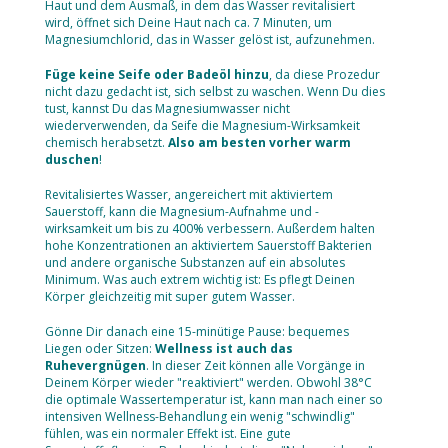
Haut und dem Ausmaß, in dem das Wasser revitalisiert
wird, öffnet sich Deine Haut nach ca. 7 Minuten, um
Magnesiumchlorid, das in Wasser gelöst ist, aufzunehmen.
Füge keine Seife oder Badeöl hinzu
, da diese Prozedur
nicht dazu gedacht ist, sich selbst zu waschen. Wenn Du dies
tust, kannst Du das Magnesiumwasser nicht
wiederverwenden, da Seife die Magnesium-Wirksamkeit
chemisch herabsetzt.
Also am besten vorher warm
duschen
!
Revitalisiertes Wasser, angereichert mit aktiviertem
Sauerstoff, kann die Magnesium-Aufnahme und -
wirksamkeit um bis zu 400% verbessern. Außerdem halten
hohe Konzentrationen an aktiviertem Sauerstoff Bakterien
und andere organische Substanzen auf ein absolutes
Minimum. Was auch extrem wichtig ist: Es pflegt Deinen
Körper gleichzeitig mit super gutem Wasser.
Gönne Dir danach eine 15-minütige Pause: bequemes
Liegen oder Sitzen:
Wellness ist auch das
Ruhevergnügen
. In dieser Zeit können alle Vorgänge in
Deinem Körper wieder "reaktiviert" werden. Obwohl 38°C
die optimale Wassertemperatur ist, kann man nach einer so
intensiven Wellness-Behandlung ein wenig "schwindlig"
fühlen, was ein normaler Effekt ist. Eine gute