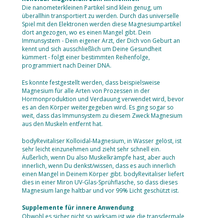
Die nanometerkleinen Partikel sind klein genug, um
überallhin transportiert zu werden. Durch das universelle
Spiel mit den Elektronen werden diese Magnesiumpartikel
dort angezogen, wo es einen Mangel gibt. Dein
Immunsystem - Dein eigener Arzt, der Dich von Geburt an
kennt und sich ausschließlich um Deine Gesundheit
kümmert - folgt einer bestimmten Reihenfolge,
programmiert nach Deiner DNA.
Es konnte festgestellt werden, dass beispielsweise
Magnesium für alle Arten von Prozessen in der
Hormonproduktion und Verdauung verwendet wird, bevor
es an den Körper weitergegeben wird. Es ging sogar so
weit, dass das Immunsystem zu diesem Zweck Magnesium
aus den Muskeln entfernt hat.
bodyRevitaliser Kolloidal-Magnesium, in Wasser gelöst, ist
sehr leicht einzunehmen und zieht sehr schnell ein.
Äußerlich, wenn Du also Muskelkrämpfe hast, aber auch
innerlich, wenn Du denkst/wissen, dass es auch innerlich
einen Mangel in Deinem Körper gibt. bodyRevitaliser liefert
dies in einer Miron UV-Glas-Sprühflasche, so dass dieses
Magnesium lange haltbar und vor 99% Licht geschützt ist.
Supplemente für innere Anwendung
Obwohl es sicher nicht so wirksam ist wie die transdermale