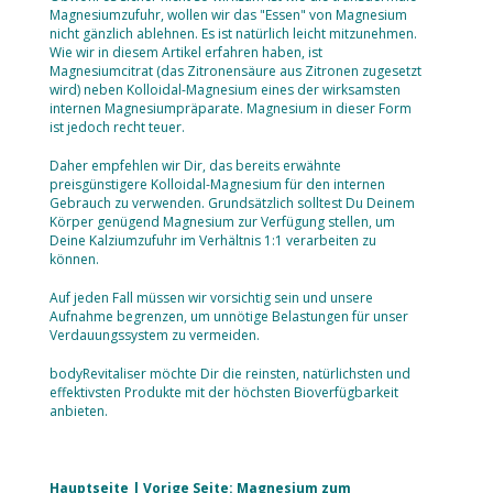
Magnesiumzufuhr, wollen wir das "Essen" von Magnesium
nicht gänzlich ablehnen. Es ist natürlich leicht mitzunehmen.
Wie wir in diesem Artikel erfahren haben, ist
Magnesiumcitrat (das Zitronensäure aus Zitronen zugesetzt
wird) neben Kolloidal-Magnesium eines der wirksamsten
internen Magnesiumpräparate. Magnesium in dieser Form
ist jedoch recht teuer.
Daher empfehlen wir Dir, das bereits erwähnte
preisgünstigere Kolloidal-Magnesium für den internen
Gebrauch zu verwenden. Grundsätzlich solltest Du Deinem
Körper genügend Magnesium zur Verfügung stellen, um
Deine Kalziumzufuhr im Verhältnis 1:1 verarbeiten zu
können.
Auf jeden Fall müssen wir vorsichtig sein und unsere
Aufnahme begrenzen, um unnötige Belastungen für unser
Verdauungssystem zu vermeiden.
bodyRevitaliser möchte Dir die reinsten, natürlichsten und
effektivsten Produkte mit der höchsten Bioverfügbarkeit
anbieten.
Hauptseite
|
Vorige Seite: Magnesium zum