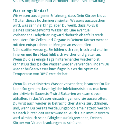
Sauerstoffpflege im Bad verhindert diese "Nebenwirkung".
Was bringt Dir das?
Wir wissen aus eigener Erfahrung, dass Dein Körper bis zu
10 Liter dieses hochmineralisierten Wassers austauschen
wird, was sehr viel klingt, aber Du weißt, dass 70-85%
Deines Körpergewichts Wasser ist. Eine eventuell
vorhandene Dehydrierung wird dadurch ebenfalls stark
reduziert. Die Zellen und Organe in Deinem Körper werden
mit den entsprechenden Mengen an essentiellen
Nährstoffen versorgt. Sie fühlen sich rein, frisch und vital im
Inneren und Ihre Haut fühlt sich weicher und glatter an.
Wenn Du dies einige Tage hintereinander wiederholst,
kannst Du das gleiche Wasser wieder verwenden, indem Du
wieder heißes Wasser hinzufügst, bis es die optimale
Temperatur von 38°C erreicht hat.
Wenn Du revitalisiertes Wasser verwendest, brauchst Du Dir
keine Sorgen um das mögliche Infektionsrisiko zu machen:
der aktivierte Sauerstoff wird Bakterien wirksam davon
abhalten, in das Wasser einzudringen und sie auszurotten.
Du wirst auch wieder zu beträchtlicher Stärke zurückfinden,
und, wenn Du bereits Verdauungsprobleme hattest, werden
sie nach kurzer Zeit verschwinden. Auch Dein Immunsystem
wird allmählich seine Fähigkeit zurückgewinnen, Deinen
Körper vor Viruserkrankungen zu schützen.