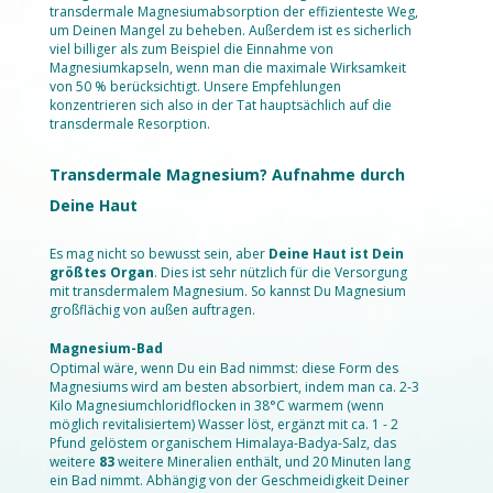
transdermale Magnesiumabsorption der effizienteste Weg,
um Deinen Mangel zu beheben. Außerdem ist es sicherlich
viel billiger als zum Beispiel die Einnahme von
Magnesiumkapseln, wenn man die maximale Wirksamkeit
von 50 % berücksichtigt. Unsere Empfehlungen
konzentrieren sich also in der Tat hauptsächlich auf die
transdermale Resorption.
Transdermale Magnesium? Aufnahme durch
Deine Haut
Es mag nicht so bewusst sein, aber
Deine Haut ist Dein
größtes Organ
. Dies ist sehr nützlich für die Versorgung
mit transdermalem Magnesium. So kannst Du Magnesium
großflächig von außen auftragen.
Magnesium-Bad
Optimal wäre, wenn Du ein Bad nimmst: diese Form des
Magnesiums wird am besten absorbiert, indem man ca. 2-3
Kilo Magnesiumchloridflocken in 38°C warmem (wenn
möglich revitalisiertem) Wasser löst, ergänzt mit ca. 1 - 2
Pfund gelöstem organischem Himalaya-Badya-Salz, das
weitere
83
weitere Mineralien enthält, und 20 Minuten lang
ein Bad nimmt. Abhängig von der Geschmeidigkeit Deiner