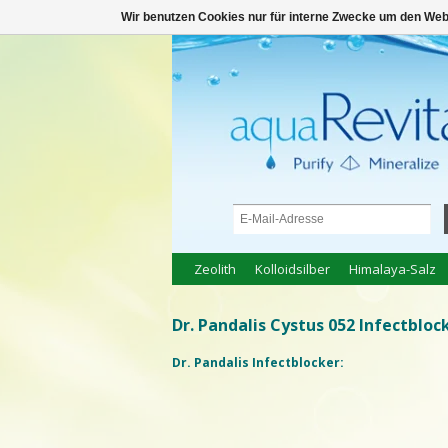
● 100% natuurlijke bio-producten ●
anm
Wir benutzen Cookies nur für interne Zwecke um den Web
Zeolith
Kolloidsilber
Himalaya-Salz
Dr. Pandalis Cystus 052 Infectbloc
Dr. Pandalis Infectblocker: