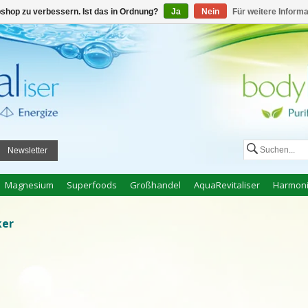
elden
jetzt registrieren
Mein Warenkorb €0,00
shop zu verbessern. Ist das in Ordnung?
Ja
Nein
Für weitere Inform
Newsletter
Magnesium
Superfoods
Großhandel
AquaRevitaliser
Harmoni
ker