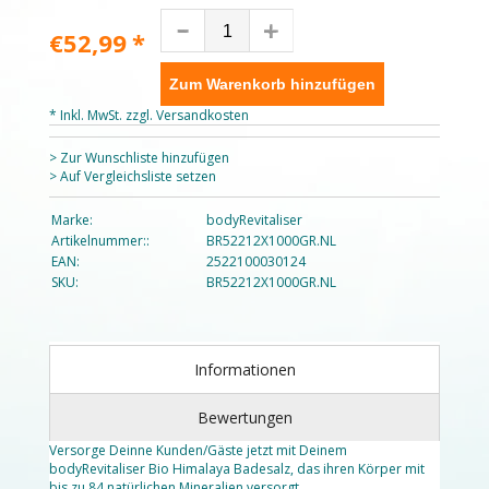
€52,99
*
Zum Warenkorb hinzufügen
* Inkl. MwSt. zzgl.
Versandkosten
> Zur Wunschliste hinzufügen
> Auf Vergleichsliste setzen
Marke:
bodyRevitaliser
Artikelnummer::
BR52212X1000GR.NL
EAN:
2522100030124
SKU:
BR52212X1000GR.NL
Informationen
Bewertungen
Versorge Deinne Kunden/Gäste jetzt mit Deinem
bodyRevitaliser Bio Himalaya Badesalz, das ihren Körper mit
bis zu 84 natürlichen Mineralien versorgt.