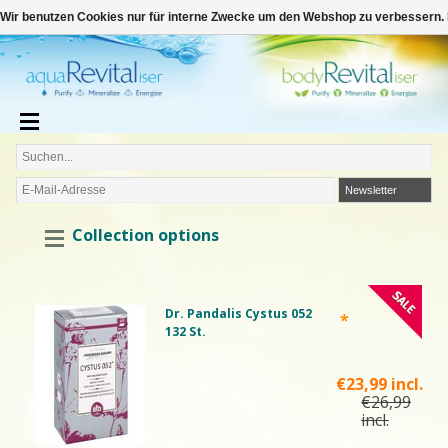
€
Deutsch
€0,00
Wir benutzen Cookies nur für interne Zwecke um den Webshop zu verbessern. 
Newsletter
Collection options
Dr. Pandalis Cystus 052
*
132 St.
€23,99 incl.
€26,99
incl.