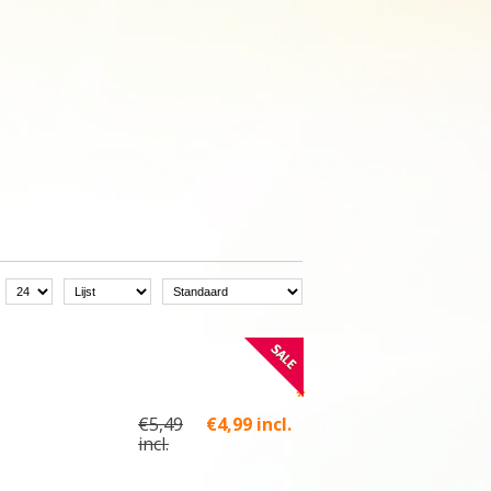
*
€5,49
€4,99 incl.
incl.