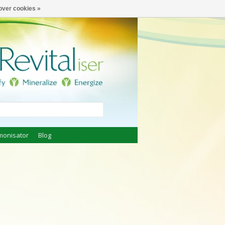
€
Nederlands
over cookies »
monisator
Blog