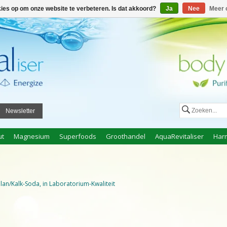
ggen
Een account aanmaken
Mijn winkelwagen €0,00
kies op om onze website te verbeteren. Is dat akkoord?
Ja
Nee
Meer 
Newsletter
ut
Magnesium
Superfoods
Groothandel
AquaRevitaliser
Har
an/Kalk-Soda, in Laboratorium-Kwaliteit