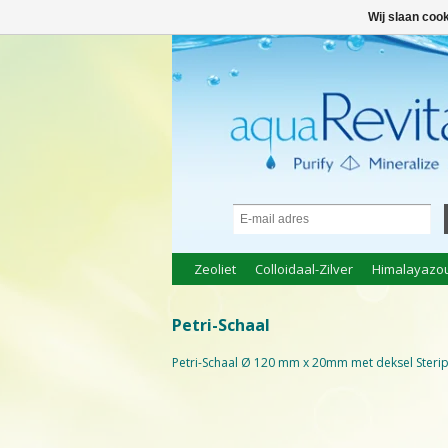
● 100% natuurlijke bio-producten ●
Inlo
Wij slaan coo
Zeoliet
Colloidaal-Zilver
Himalayazo
Petri-Schaal
Petri-Schaal Ø 120 mm x 20mm met deksel Steripl