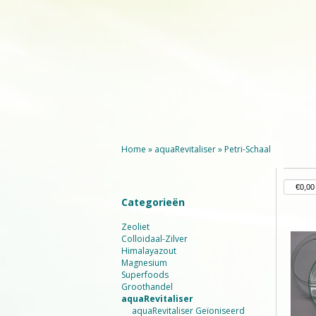
Home
»
aquaRevitaliser
»
Petri-Schaal
Categorieën
Zeoliet
Colloidaal-Zilver
Himalayazout
Magnesium
Superfoods
Groothandel
aquaRevitaliser
aquaRevitaliser Geïoniseerd