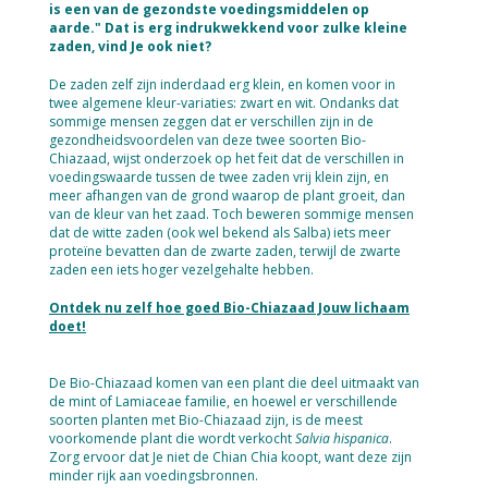
is een van de gezondste voedingsmiddelen op
aarde." Dat is erg indrukwekkend voor zulke kleine
zaden, vind Je ook niet?
De zaden zelf zijn inderdaad erg klein, en komen voor in
twee algemene kleur-variaties: zwart en wit. Ondanks dat
sommige mensen zeggen dat er verschillen zijn in de
gezondheidsvoordelen van deze twee soorten Bio-
Chiazaad, wijst onderzoek op het feit dat de verschillen in
voedingswaarde tussen de twee zaden vrij klein zijn, en
meer afhangen van de grond waarop de plant groeit, dan
van de kleur van het zaad. Toch beweren sommige mensen
dat de witte zaden (ook wel bekend als Salba) iets meer
proteïne bevatten dan de zwarte zaden, terwijl de zwarte
zaden een iets hoger vezelgehalte hebben.
Ontdek nu zelf hoe goed Bio-Chiazaad Jouw lichaam
doet!
De Bio-Chiazaad komen van een plant die deel uitmaakt van
de mint of Lamiaceae familie, en hoewel er verschillende
soorten planten met Bio-Chiazaad zijn, is de meest
voorkomende plant die wordt verkocht
Salvia hispanica
.
Zorg ervoor dat Je niet de Chian Chia koopt, want deze zijn
minder rijk aan voedingsbronnen.