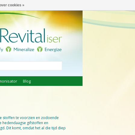
€
Nederlands
over cookies »
monisator
Blog
te stoffen te voorzien en zodoende
ele hedendaagse gifstoffen en
gd. Dit komt, omdat het al die tijd diep