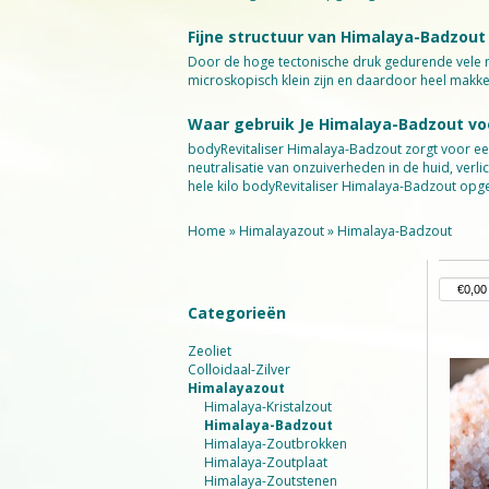
Fijne structuur van Himalaya-Badzout
Door de hoge tectonische druk gedurende vele m
microskopisch klein zijn en daardoor heel mak
Waar gebruik Je Himalaya-Badzout vo
bodyRevitaliser Himalaya-Badzout zorgt voor een 
neutralisatie van onzuiverheden in de huid, ver
hele kilo bodyRevitaliser Himalaya-Badzout opge
Bestel nu Jouw supergezonde bodyRevitalis
Home
»
Himalayazout
»
Himalaya-Badzout
Categorieën
Zeoliet
Colloidaal-Zilver
Himalayazout
Himalaya-Kristalzout
Himalaya-Badzout
Himalaya-Zoutbrokken
Himalaya-Zoutplaat
Himalaya-Zoutstenen