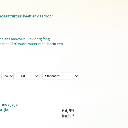
ecuulstruktuur heeft en daardoor
balans aanvoelt. Ook ontgifting,
bad met 37°C warm water met daarin een
rmee Je Je
rlijke
€4,99
incl.
*