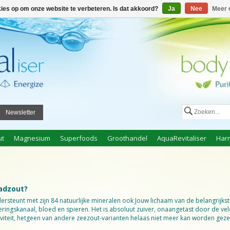
ggen
Een account aanmaken
Mijn winkelwagen €0,00
kies op om onze website te verbeteren. Is dat akkoord?
Ja
Nee
Meer 
Newsletter
ut
Magnesium
Superfoods
Groothandel
AquaRevitaliser
Har
adzout?
steunt met zijn 84 natuurlijke mineralen ook Jouw lichaam van de belangrijks
teringskanaal, bloed en spieren. Het is absoluut zuiver, onaangetast door de v
ctiviteit, hetgeen van andere zeezout-varianten helaas niet meer kan worden geze