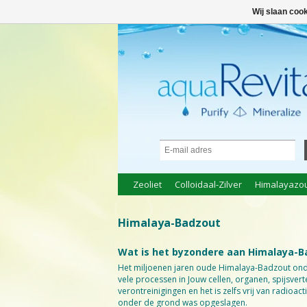
● 100% natuurlijke bio-producten ●
Inlo
Wij slaan coo
Zeoliet
Colloidaal-Zilver
Himalayazo
Himalaya-Badzout
Wat is het byzondere aan Himalaya-B
Het miljoenen jaren oude Himalaya-Badzout onder
vele processen in Jouw cellen, organen, spijsver
verontreinigingen en het is zelfs vrij van radioa
onder de grond was opgeslagen.