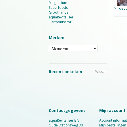
Magnesium
Superfoods
> Toev
Groothandel
aquaRevitaliser
Harmonisator
Merken
Recent bekeken
Wissen
Contactgegevens
Mijn account
aquaRevitaliser B.V.
Account informat
Oude Stationsweg 30
Mijn bestellingen