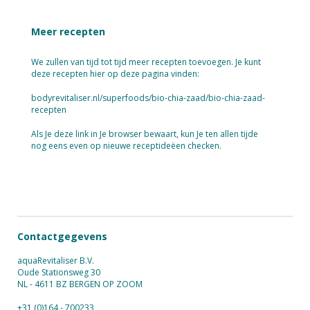
Meer recepten
We zullen van tijd tot tijd meer recepten toevoegen. Je kunt
deze recepten hier op deze pagina vinden:
bodyrevitaliser.nl/superfoods/bio-chia-zaad/bio-chia-zaad-
recepten
Als Je deze link in Je browser bewaart, kun Je ten allen tijde
nog eens even op nieuwe receptideëen checken.
Contactgegevens
aquaRevitaliser B.V.
Oude Stationsweg 30
NL - 4611 BZ BERGEN OP ZOOM
+31 (0)164 - 700233