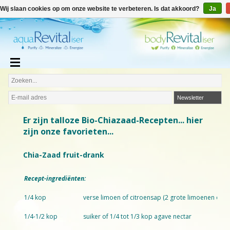
€
€0,00
Wij slaan cookies op om onze website te verbeteren. Is dat akkoord?
Ja
Nederlands
Newsletter
Er zijn talloze Bio-Chiazaad-Recepten... hier
zijn onze favorieten...
Chia-Zaad fruit-drank
Recept-ingrediënten:
1/4 kop
verse limoen of citroensap (2 grote limoenen of 1 
1/4-1/2 kop
suiker of 1/4 tot 1/3 kop agave nectar