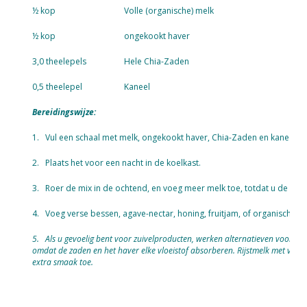
½ kop
Volle (organische) melk
½ kop
ongekookt haver
3,0 theelepels
Hele Chia-Zaden
0,5 theelepel
Kaneel
Bereidingswijze:
1. Vul een schaal met melk, ongekookt haver, Chia-Zaden en kaneel en 
2. Plaats het voor een nacht in de koelkast.
3. Roer de mix in de ochtend, en voeg meer melk toe, totdat u de gewe
4. Voeg verse bessen, agave-nectar, honing, fruitjam, of organisch suik
5.
Als u gevoelig bent voor zuivelproducten, werken alternatieven voor me
omdat de zaden en het haver elke vloeistof absorberen. Rijstmelk met vanil
extra smaak toe.