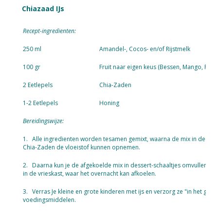
Chiazaad IJs
Recept-ingredienten:
250 ml
Amandel-, Cocos- en/of Rijstmelk
100 gr
Fruit naar eigen keus (Bessen, Mango, Perzik
2 Eetlepels
Chia-Zaden
1-2 Eetlepels
Honing
Bereidingswijze:
1. Alle ingredienten worden tesamen gemixt, waarna de mix in de 2 uur
Chia-Zaden de vloeistof kunnen opnemen.
2. Daarna kun je de afgekoelde mix in dessert-schaaltjes omvullen of o
in de vrieskast, waar het overnacht kan afkoelen.
3. Verras Je kleine en grote kinderen met ijs en verzorg ze "in het ge
voedingsmiddelen.