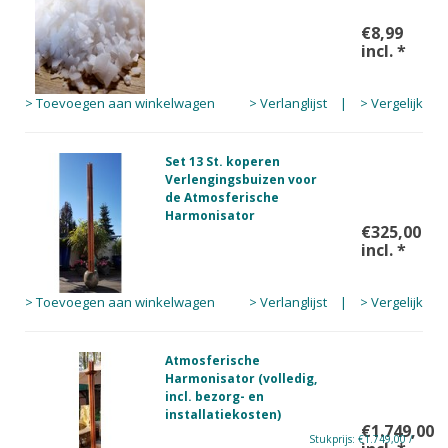
€8,99
incl.
*
> Toevoegen aan winkelwagen
> Verlanglijst
|
> Vergelijk
Set 13 St. koperen
Verlengingsbuizen voor
de Atmosferische
Harmonisator
€325,00
incl.
*
> Toevoegen aan winkelwagen
> Verlanglijst
|
> Vergelijk
Atmosferische
Harmonisator (volledig,
incl. bezorg- en
installatiekosten)
€1.749,00
Stukprijs: €1.749,00 /