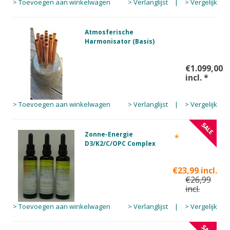
> Toevoegen aan winkelwagen
> Verlanglijst
|
> Vergelijk
Atmosferische
Harmonisator (Basis)
€1.099,00
incl.
*
> Toevoegen aan winkelwagen
> Verlanglijst
|
> Vergelijk
Zonne-Energie
*
D3/K2/C/OPC Complex
€23,99 incl.
€26,99
incl.
> Toevoegen aan winkelwagen
> Verlanglijst
|
> Vergelijk