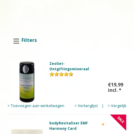
Filters
Zeoliet-
Ontgiftingsmineraal
€19,99
incl.
*
> Toevoegen aan winkelwagen
> Verlanglijst
|
> Vergelijk
bodyRevitaliser EMF
*
Harmony Card