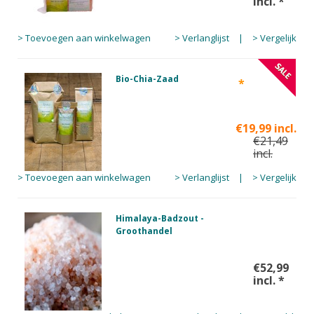
incl.
*
> Toevoegen aan winkelwagen
> Verlanglijst
|
> Vergelijk
Bio-Chia-Zaad
*
€19,99 incl.
€21,49
incl.
> Toevoegen aan winkelwagen
> Verlanglijst
|
> Vergelijk
Himalaya-Badzout -
Groothandel
€52,99
incl.
*