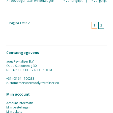
> Toevoegen aan winkelwagen
> Verlanglijst
|
> Vergelijk
Pagina 1 van 2
1
2
Contactgegevens
aquaRevitaliser B.V.
Oude Stationsweg 30
NL - 4611 BZ BERGEN OP ZOOM
+31 (0)164 - 700233
customerservice@bodyrevitaliser.eu
Mijn account
Account informatie
Mijn bestellingen
Mijn tickets